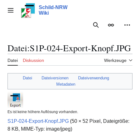
Zum
Schild-NRW
Inhalt
Hauptmenü
Wiki
springen
Suche
Erscheinungs
Meine
Datei
:
S1P-024-Export-Knopf.JPG
Datei
Diskussion
Werkzeuge
Datei
Dateiversionen
Dateiverwendung
Metadaten
Es ist keine höhere Auflösung vorhanden.
S1P-024-Export-Knopf.JPG
(50 × 52 Pixel, Dateigröße:
8 KB, MIME-Typ:
image/jpeg
)