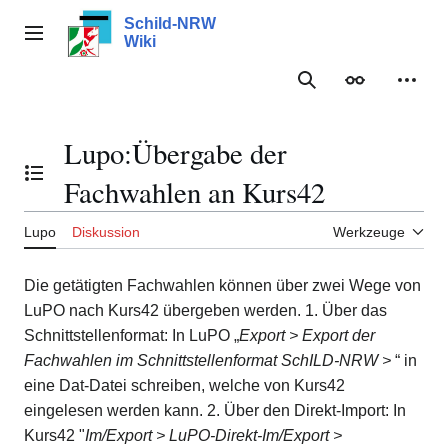
Zum
Schild-NRW
Inhalt
Hauptmenü
Wiki
springen
Suche
Erscheinungs
Meine
Lupo
:
Übergabe der
Inhaltsverzeichnis umschalten
Fachwahlen an Kurs42
Lupo
Diskussion
Werkzeuge
Die getätigten Fachwahlen können über zwei Wege von
LuPO nach Kurs42 übergeben werden. 1. Über das
Schnittstellenformat: In LuPO „
Export > Export der
Fachwahlen im Schnittstellenformat SchILD-NRW >
“ in
eine Dat-Datei schreiben, welche von Kurs42
eingelesen werden kann. 2. Über den Direkt-Import: In
Kurs42 "
Im/Export > LuPO-Direkt-Im/Export >