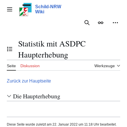
Zum
Schild-NRW
Inhalt
Hauptmenü
Wiki
springen
Suche
Erscheinungs
Meine
Statistik mit ASDPC
Inhaltsverzeichnis umschalten
Haupterhebung
Seite
Diskussion
Werkzeuge
Zurück zur Hauptseite
Die Haupterhebung
Diese Seite wurde zuletzt am 22. Januar 2022 um 11:18 Uhr bearbeitet.